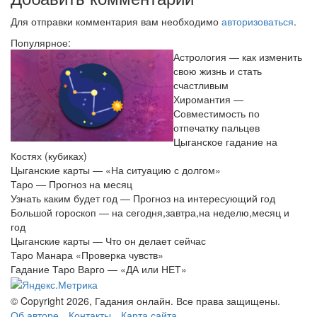
Для отправки комментария вам необходимо
авторизоваться
.
Популярное:
Астрология — как изменить
свою жизнь и стать
счастливым
Хиромантия —
Совместимость по
отпечатку пальцев
Цыганское гадание на
Костях (кубиках)
Цыганские карты — «На ситуацию с долгом»
Таро — Прогноз на месяц
Узнать каким будет год — Прогноз на интересующий год
Большой гороскоп — на сегодня,завтра,на неделю,месяц и
год
Цыганские карты — Что он делает сейчас
Таро Манара «Проверка чувств»
Гадание Таро Варго — «ДА или НЕТ»
© Copyright 2026, Гадания онлайн. Все права защищены.
Об авторе
Контакты
Карта сайта