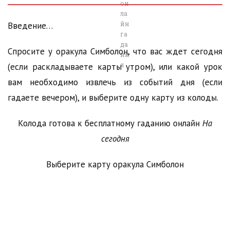
он
ла
йн
Введение…
га
да
Спросите у оракула Симболон, что вас ждет сегодня
ни
я
(если раскладываете карты утром), или какой урок
вам необходимо извлечь из событий дня (если
гадаете вечером), и выберите одну карту из колоды.
Колода готова к бесплатному гаданию онлайн
На
сегодня
Выберите карту оракула Симболон