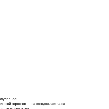
опулярное:
ольшой гороскоп — на сегодня,завтра,на
еделю,месяц и год