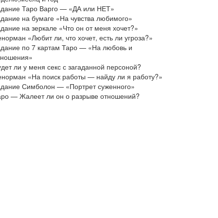
адание Таро Варго — «ДА или НЕТ»
адание на бумаге «На чувства любимого»
адание на зеркале «Что он от меня хочет?»
норман «Любит ли, что хочет, есть ли угроза?»
адание по 7 картам Таро — «На любовь и
тношения»
удет ли у меня секс с загаданной персоной?
енорман «На поиск работы — найду ли я работу?»
адание Симболон — «Портрет суженного»
аро — Жалеет ли он о разрыве отношений?