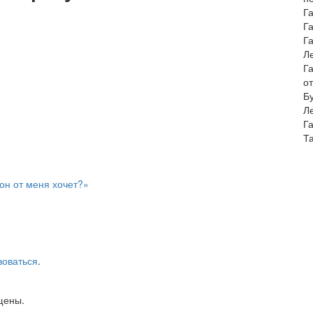
Г
Г
Г
Ле
Г
о
Б
Л
Г
Т
он от меня хочет?»
зоваться
.
щены.